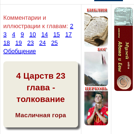
Комментарии и
иллюстрации к главам:
2
3
4
9
10
14
15
17
18
19
23
24
25
Обобщение
4 Царств 23
глава -
толкование
Масличная гора