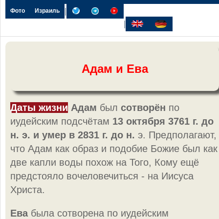
|
Фото
Израиль
|
Адам и Ева
Даты жизни
Адам
был
сотворён
по
иудейским подсчётам
13 октября 3761 г. до
н. э. и умер в 2831 г. до н.
э. Предполагают,
что Адам как образ и подобие Божие был как
две капли воды похож на Того, Кому ещё
предстояло вочеловечиться - на Иисуса
Христа.
Ева
была сотворена по иудейским