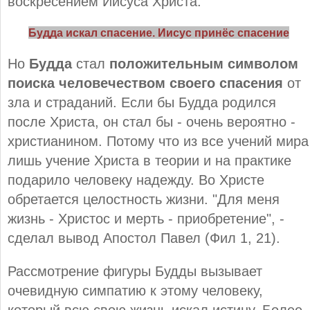
воскресением Иисуса Христа.
Будда искал спасение. Иисус принёс спасение
Но
Будда
стал
положительным символом
поиска человечеством своего спасения
от
зла и страданий. Если бы Будда родился
после Христа, он стал бы - очень вероятно -
христианином. Потому что из все учений мира
лишь учение Христа в теории и на практике
подарило человеку надежду. Во Христе
обретается целостность жизни. "Для меня
жизнь - Христос и мерть - приобретение", -
сделал вывод Апостол Павел (Фил 1, 21).
Рассмотрение фигуры Будды вызывает
очевидную симпатию к этому человеку,
который всю свою жизнь искал истину. Более