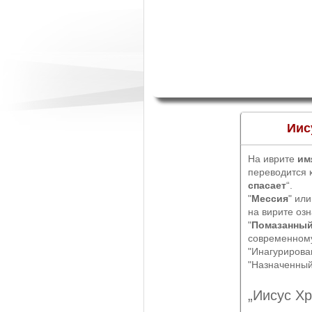
Иис
На иврите
им
переводится к
спасает
“.
"
Мессия
" ил
на вирите оз
"
Помазанны
современном
"Инагурирова
"Назначенный
„Иисус Хр