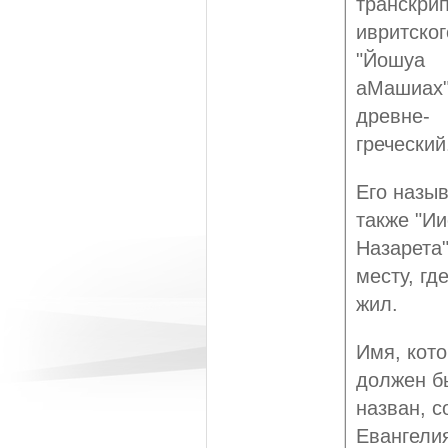
транскри
ивритског
"Йошуа
аМашиах"
древне-
греческий
Его назы
также "Ии
Назарета"
месту, гд
жил.
Имя, кот
должен б
назван, с
Евангели