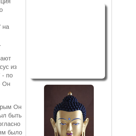
пция
о
 на
.
вают
сус из
 - по
е Он
орым Он
ыл быть
огласно
ям было