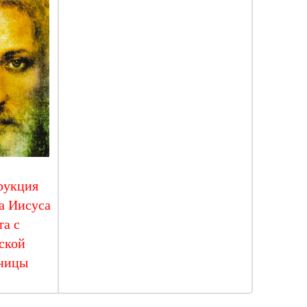
рукция
а Иисуса
та с
ской
ницы