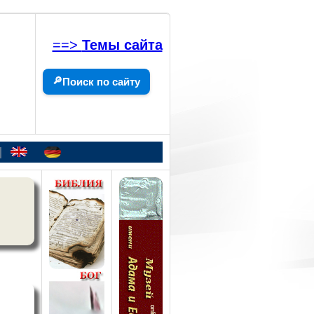
==>
Темы сайта
🔎
Поиск по сайту
|