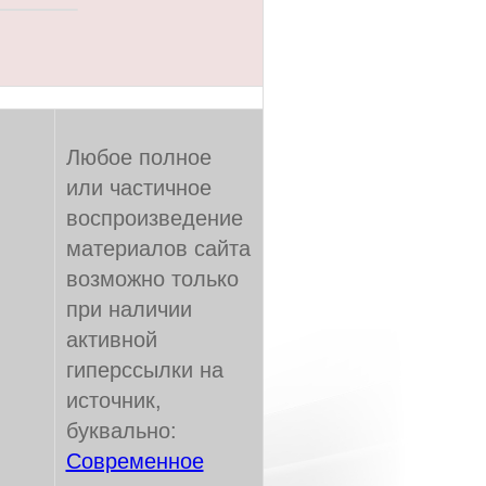
Любое полное
или частичное
воспроизведение
материалов сайта
возможно только
при наличии
активной
гиперссылки на
источник,
буквально:
Современное