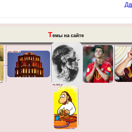
Да
Т
емы на сайте