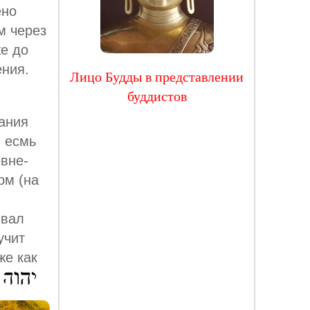
ено
м через
же до
ения.
Лицо Будды в представлении
буддистов
ания
Я есмь
евне-
ом (на
ивал
учит
же как
: