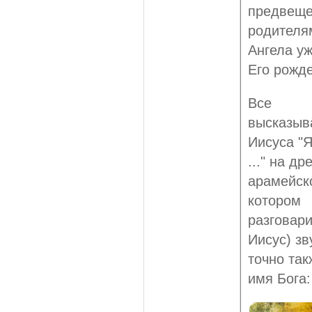
предвещ
родителя
Ангела у
Его рожд
Все
высказыв
Иисуса "
..." на др
арамейск
котором
разговар
Иисус) зв
точно так
имя Бога