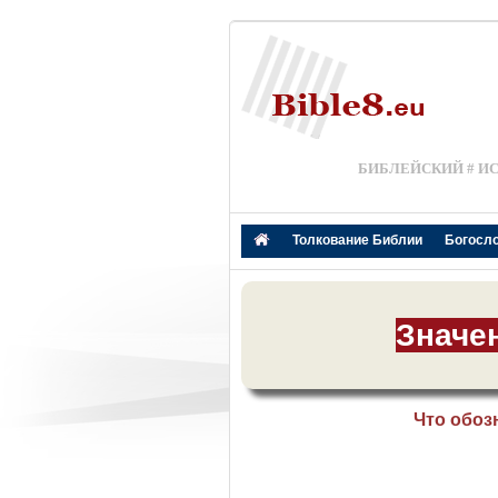
БИБЛЕЙСКИЙ # И
Толкование Библии
Богосл
Значе
Что обоз