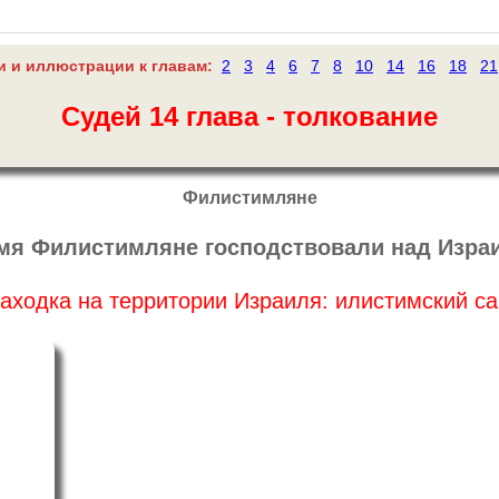
 и иллюстрации к главам:
2
3
4
6
7
8
10
14
16
18
21
Судей 14 глава - толкование
Филистимляне
емя Филистимляне господствовали над Изра
аходка на территории Израиля: илистимский с