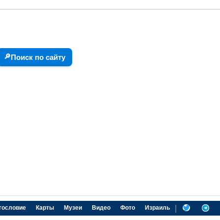
🔎
Поиск по сайту
|
гословие
Карты
Музеи
Видео
Фото
Израиль