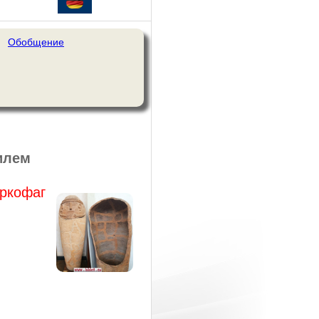
Обобщение
илем
аркофаг