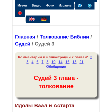
|
Музеи
Видео
Фото
Израиль
|
Главная
/
Толкование Библии
/
Судей
/ Судей 3
Комментарии и иллюстрации к главам:
2
3
4
6
7
8
10
14
16
18
21
Обобщение
Судей 3 глава -
толкование
Идолы Ваал и Астарта