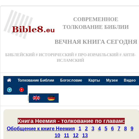
СОВРЕМЕННОЕ
ТОЛКОВАНИЕ БИБЛИИ
ВЕЧНАЯ КНИГА СЕГОДНЯ
БИБЛЕЙСКИЙ # ИСТОРИЧЕСКИЙ # ПРО-ИЗРАИЛЬСКИЙ # АНТИ-
ИСЛАМСКИЙ
Толкование Библии
Богословие
Карты
Музеи
Видео
|
Книга Неемия - толкование по главам:
Обобщение к книге Неемия
1
2
3
4
5
6
7
8
9
10
11
12
13