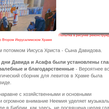
Попытка в рисунке реконструи
во Втором Иерусалимском Храме
 потомком Иисуса Христа - Сына Давидова.
 дни Давида и Асафа были установлены гл
 хвалебные и благодарственные
- Вероятнее вс
ргический сборник для левитов в Храме была
виде.
 наравне с хозяйственными и основными
и огромное внимание Неемия уделяет музыкал
е в Библии, как здесь, не посвящена целая гл