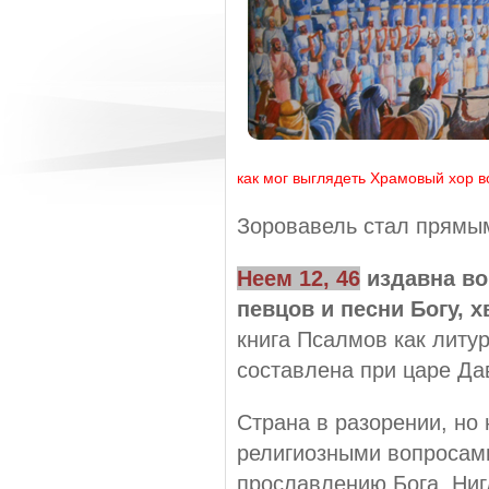
как мог выглядеть Храмовый хор 
Зоровавель стал прямым
Неем 12, 46
издавна во
певцов и песни Богу,
книга Псалмов как литу
составлена при царе Да
Страна в разорении, но
религиозными вопросам
прославлению Бога. Нигд