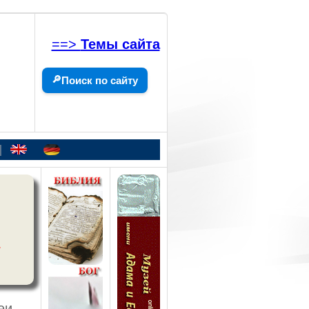
==>
Темы сайта
🔎
Поиск по сайту
|
.
еи