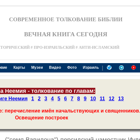
СОВРЕМЕННОЕ ТОЛКОВАНИЕ БИБЛИИ
ВЕЧНАЯ КНИГА СЕГОДНЯ
СТОРИЧЕСКИЙ # ПРО-ИЗРАИЛЬСКИЙ # АНТИ-ИСЛАМСКИЙ
|
овие
Карты
Музеи
Видео
Фото
Израиль
а Неемия - толкование по главам:
иге Неемия
1
2
3
4
5
6
7
8
9
10
11
12
13
ие: перечисление имён начальствующих и священников
Освещение построек
ь
- ("семя Вавилона") персидский наместник Иуд