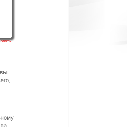
ровать
авы
его,
ьному
ава