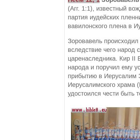
(Агг. 1:1), известный в
партия иудейских пленни
вавилонского плена в И
Зоровавель происходил 
вследствие чего народ с
царенаследника. Кир II
народа и поручил ему ус
прибытию в Иерусалим 
Иерусалимского храма (
удостоился чести быть 