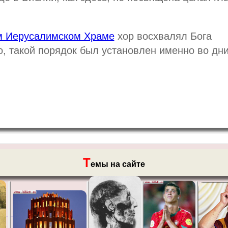
м Иерусалимском Храме
хор восхвалял Бога
о, такой порядок был установлен именно во дн
Т
емы на сайте