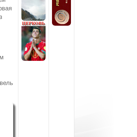
рвая
з
ем
авель