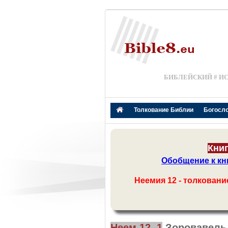
БИБЛЕЙСКИЙ # И
Толкование Библии
Богосл
Книг
Обобщение к кн
Неемия 12 - толкован
Неем 12, 1
Зоровавел