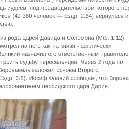
ождь иудеев, под предводительством которого пе
ков (42 360 человек — Ездр. 2:64) вернулась и
удею.
из рода царей Давида и Соломона (Мф. 1:12),
мотрел на него как на князя - фактически
 Великий назначил его ответственным правител
троить судьбу переселенцев. Через 2 года по
Зоровавель заложил основы Второго
Ездр. 3:8). Иосиф Флавий сообщает, что Зоров
телохранителем персидского царя Дария.