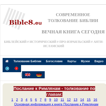
СОВРЕМЕННОЕ
ТОЛКОВАНИЕ БИБЛИИ
ВЕЧНАЯ КНИГА СЕГОДНЯ
БИБЛЕЙСКИЙ # ИСТОРИЧЕСКИЙ # ПРО-ИЗРАИЛЬСКИЙ # АНТИ-
ИСЛАМСКИЙ
Толкование Библии
Богословие
Карты
Музеи
Видео
|
Послание к Римлянам - толкование по
главам:
1
2
3
4
5
6
7
8
9
10
11
12
13
14
15
16
Основная информация к книге Послание к Римлянам