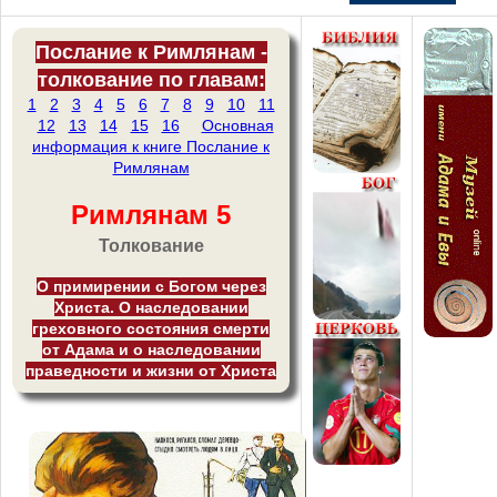
Послание к Римлянам -
толкование по главам:
1
2
3
4
5
6
7
8
9
10
11
12
13
14
15
16
Основная
информация к книге Послание к
Римлянам
Римлянам 5
Толкование
О примирении с Богом через
Христа. О наследовании
греховного состояния смерти
от Адама и о наследовании
праведности и жизни от Христа