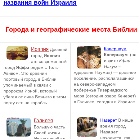
названия войн Израиля
Города и географические места Библии
Капернаум
Иоппия
Древний
Капернаум
(на
город
Иоппия
иврите
Кфар
это современный
Нахум
=
город
Яффа
рядом с Тель-
«деревня Наума») — древнее
Авивом. Это древний
поселение, располагавшийся
портовый город, в Библии
на северо-западном
упоминаемый в связи с
побережье Тивериадского
пророком Ионой, который
моря (сегодня озеро Кенерет)
убегая от лица Божьего в этом
в Галилее, сегодня в Израиле
порту сел на корабль ...
...
Назарет
В наше
Галилея
время город
Большую часть
Назарет
Своей жизни
находится, как
Иисус провёл в