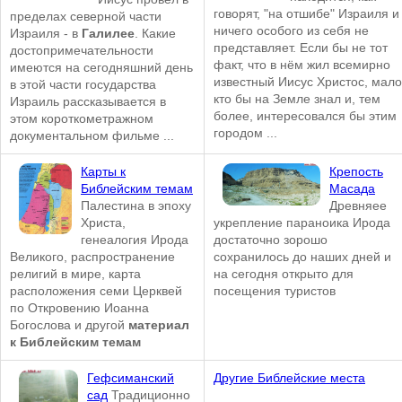
говорят, "на отшибе" Израиля и
пределах северной части
ничего особого из себя не
Израиля - в
Галилее
. Какие
представляет. Если бы не тот
достопримечательности
факт, что в нём жил всемирно
имеются на сегодняшний день
известный Иисус Христос, мало
в этой части государства
кто бы на Земле знал и, тем
Израиль рассказывается в
более, интересовался бы этим
этом короткометражном
городом ...
документальном фильме ...
Карты к
Крепость
Библейским темам
Масада
Палестина в эпоху
Древняее
Христа,
укрепление параноика Ирода
генеалогия Ирода
достаточно зорошо
Великого, распространение
сохранилось до наших дней и
религий в мире, карта
на сегодня открыто для
расположения семи Церквей
посещения туристов
по Откровению Иоанна
Богослова и другой
материал
к Библейским темам
Гефсиманский
Другие Библейские места
сад
Традиционно