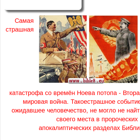
Самая
страшная
катастрофа со времён Ноева потопа - Втора
мировая война. Такоестрашное событие
ожидавшее человечество, не могло не найт
своего места в пророческих
апокалиптических разделах Библи