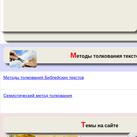
М
етоды толкования текс
Методы толкования Библейских текстов
Семиотический метод толкования
Т
емы на сайте