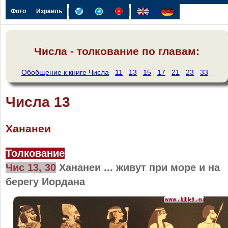
|
|
Фото
Израиль
Числа - толкование по главам:
Обобщение к книге Числа
11
13
15
17
21
23
33
Числа 13
Хананеи
Толкование
Чис 13, 30
Хананеи ... живут при море и на
берегу Иордана