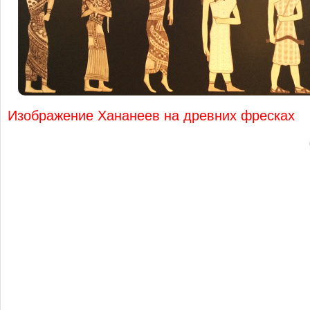
Изображение Хананеев на древних фресках