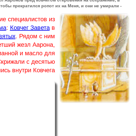
тобы прекратился ропот их на Меня, и они не умирали -
ие специалистов из
ма
:
Ковчег Завета
в
вятых
. Рядом с ним
тший жезл Аарона,
манной и масло для
Скрижали с десятью
ись внутри Ковчега