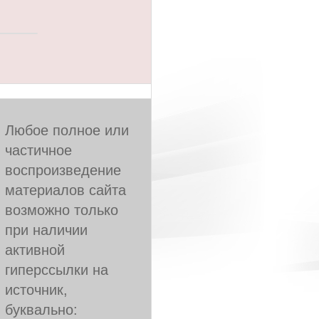
Любое полное или
частичное
воспроизведение
материалов сайта
возможно только
при наличии
активной
гиперссылки на
источник,
буквально: