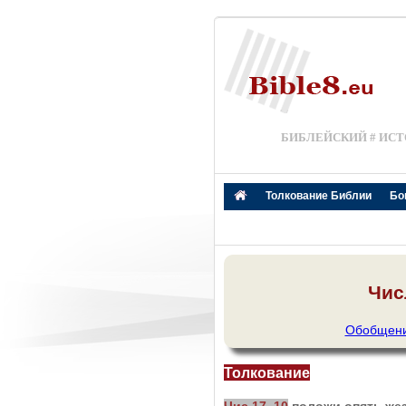
БИБЛЕЙСКИЙ # ИСТ
Толкование Библии
Бо
Чис
Обобщение
Толкование
Чис 17, 10
положи опять жез