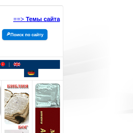
==>
Темы сайта
🔎
Поиск по сайту
|