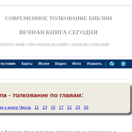
СОВРЕМЕННОЕ ТОЛКОВАНИЕ БИБЛИИ
ВЕЧНАЯ КНИГА СЕГОДНЯ
ОРИЧЕСКИЙ # ПРО-ИЗРАИЛЬСКИЙ # АНТИ-ИСЛАМСКИЙ
|
гословие
Карты
Музеи
Видео
Фото
Израиль
ла - толкование по главам:
 к книге Числа
11
13
15
17
21
23
33
л Ааронов пред ковчегом откровения на сохранение, в