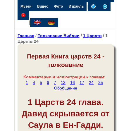
|
Музеи
Видео
Фото
Израиль
|
Главная
/
Толкование Библии
/
1 Царств
/ 1
Царств 24
Первая Книга царств 24 -
толкование
Комментарии и иллюстрации к главам:
1
4
5
6
7
12
16
17
24
25
Обобщение
1 Царств 24 глава.
Давид скрывается от
Саула в Ен-Гадди.