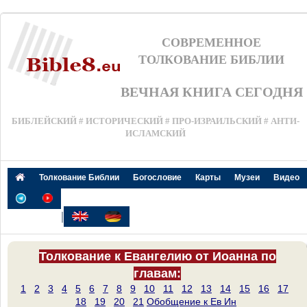
СОВРЕМЕННОЕ
ТОЛКОВАНИЕ БИБЛИИ
ВЕЧНАЯ КНИГА СЕГОДНЯ
БИБЛЕЙСКИЙ # ИСТОРИЧЕСКИЙ # ПРО-ИЗРАИЛЬСКИЙ # АНТИ-
ИСЛАМСКИЙ
Толкование Библии
Богословие
Карты
Музеи
Видео
|
Толкование к Евангелию от Иоанна по
главам:
1
2
3
4
5
6
7
8
9
10
11
12
13
14
15
16
17
18
19
20
21
Обобщение к Ев Ин