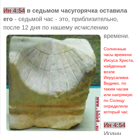
Ин 4:
54
в седьмом часугорячка оставила
его
- седьмой час - это, приблизительно,
после 12 дня по нашему исчислению
времени.
Солнечные
часы времени
Иисуса Христа,
найденные
возле
Иерусалима.
Видимо, по
таким часам
или напрямую
по Солнцу
определяли
который час
Ин 4:
54
Иоанн