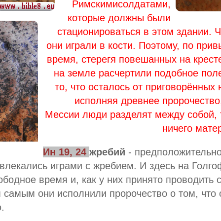
Римскимисолдатами,
которые должны были
стационироваться в этом здании. Ч
они играли в кости. Поэтому, по прив
время, стерегя повешанных на кресте
на земле расчертили подобное поле
то, что осталось от приговорённых
исполняя древнее пророчество
Мессии люди разделят между собой, т
ничего мате
Ин 19, 24
жребий
- предположительно
влекались играми с жребием. И здесь на Голго
ободное время и, как у них принято проводить 
м самым они исполнили пророчество о том, что
.