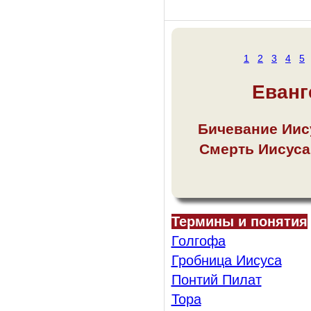
1
2
3
4
5
Еванг
Бичевание Иису
Смерть Иисуса
Термины и понятия
Голгофа
Гробница Иисуса
Понтий Пилат
Тора