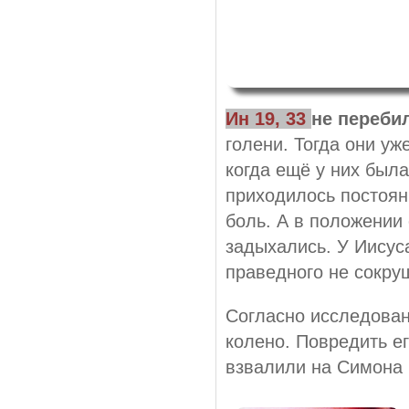
Ин 19, 33
не перебил
голени. Тогда они уже
когда ещё у них была
приходилось постоян
боль. А в положении
задыхались. У Иисуса
праведного не сокру
Согласно исследова
колено. Повредить ег
взвалили на Симона 