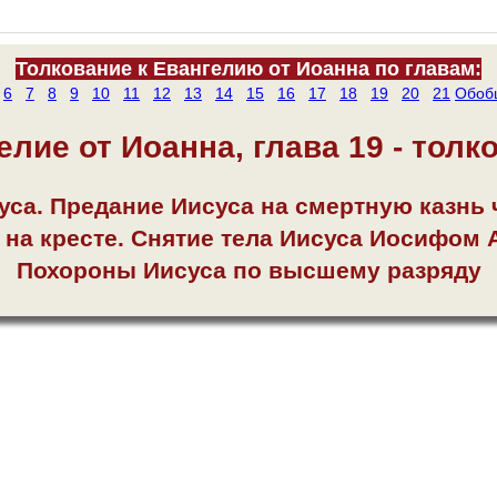
Толкование к Евангелию от Иоанна по главам:
6
7
8
9
10
11
12
13
14
15
16
17
18
19
20
21
Обоб
елие от Иоанна, глава 19 - толк
са. Предание Иисуса на смертную казнь 
 на кресте. Снятие тела Иисуса Иосифом
Похороны Иисуса по высшему разряду