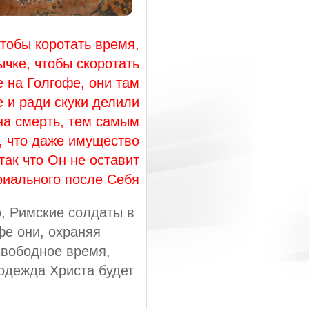
тобы коротать время,
ычке, чтобы скоротать
 на Голгофе, они там
 и ради скуки делили
 на смерть, тем самым
, что даже имущество
ак что Он не оставит
риального после Себя
, Римские солдаты в
фе они, охраняя
свободное время,
 одежда Христа будет