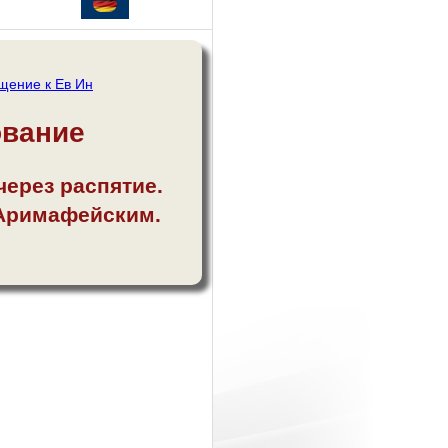
щение к Ев Ин
ование
через распятие.
 Аримафейским.