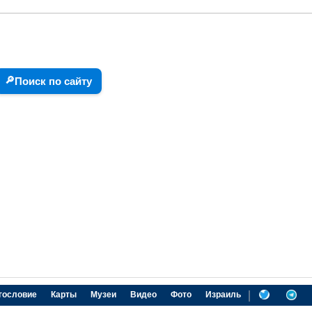
🔎
Поиск по сайту
|
гословие
Карты
Музеи
Видео
Фото
Израиль