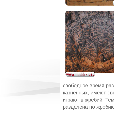
свободное время раз
казнённых, имеют св
играют в жребий. Те
разделена по жребию