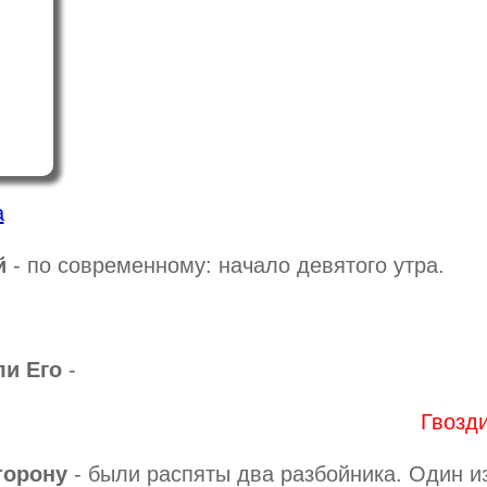
а
й
- по современному: начало девятого утра.
ли Его
-
Гвозди
торону
- были распяты два разбойника. Один из