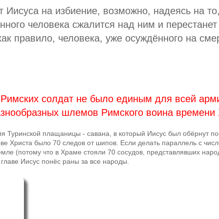
т Иисуса на избиение, возможно, надеясь на то,
нного человека сжалится над ним и перестанет
как правило, человека, уже осуждённого на сме
Римских солдат не было единым для всей арми
азнообразных шлемов Римского воина времени 
я Туринской плащаницы - савана, в который Иисус был обёрнут по
лове Христа было 70 следов от шипов. Если делать параллель с чис
мле (потому что в Храме стояли 70 сосудов, представлявших наро
 главе Иисус понёс раны за все народы.