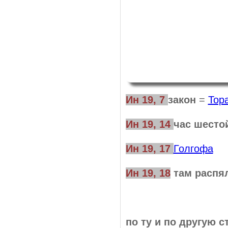
Ин 19, 7
закон
=
Тор
Ин 19, 14
час шесто
Ин 19, 17
Голгофа
Ин 19, 18
там распя
по ту и по другую с