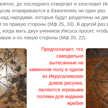
роятно, до последнего отвергает и злословит И
усом оговариваются в Евангелиях ни один раз.
 над народами, которые будут разделены на две
 по правую стороны (Мф 25, 33). В другой раз И
", когда мать двух учеников Иисуса просит, что
авую и по левую стороны (Мф 20, 22).
Предполагают, что
самодельно
вытесанные на
каменном полу в одном
из Иерусалимских
домов рисунки,
являются игровыми
полями для кидания
жребия