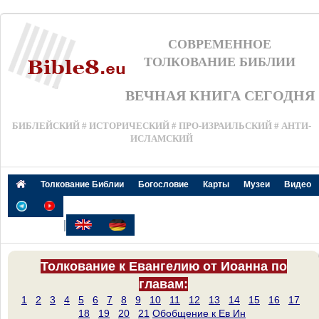
СОВРЕМЕННОЕ
ТОЛКОВАНИЕ БИБЛИИ
ВЕЧНАЯ КНИГА СЕГОДНЯ
БИБЛЕЙСКИЙ # ИСТОРИЧЕСКИЙ # ПРО-ИЗРАИЛЬСКИЙ # АНТИ-
ИСЛАМСКИЙ
Толкование Библии
Богословие
Карты
Музеи
Видео
|
Толкование к Евангелию от Иоанна по
главам:
1
2
3
4
5
6
7
8
9
10
11
12
13
14
15
16
17
18
19
20
21
Обобщение к Ев Ин