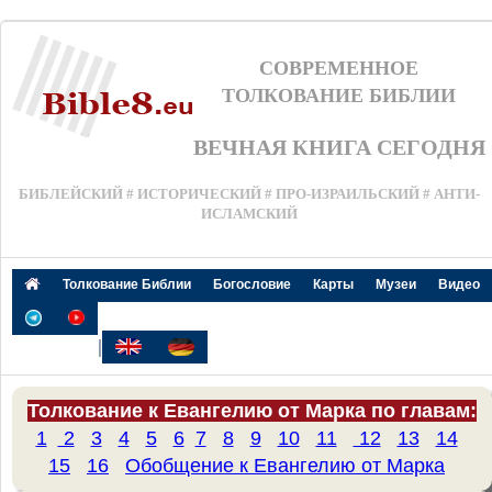
СОВРЕМЕННОЕ
ТОЛКОВАНИЕ БИБЛИИ
ВЕЧНАЯ КНИГА СЕГОДНЯ
БИБЛЕЙСКИЙ # ИСТОРИЧЕСКИЙ # ПРО-ИЗРАИЛЬСКИЙ # АНТИ-
ИСЛАМСКИЙ
Толкование Библии
Богословие
Карты
Музеи
Видео
|
Толкование к Евангелию от Марка по главам:
1
2
3
4
5
6
7
8
9
10
11
12
13
14
15
16
Обобщение к Евангелию от Марка