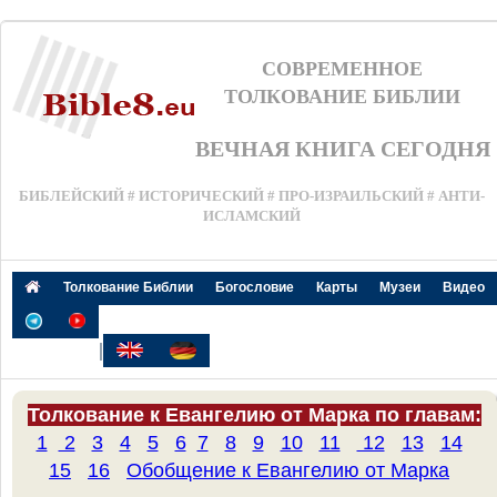
СОВРЕМЕННОЕ
ТОЛКОВАНИЕ БИБЛИИ
ВЕЧНАЯ КНИГА СЕГОДНЯ
БИБЛЕЙСКИЙ # ИСТОРИЧЕСКИЙ # ПРО-ИЗРАИЛЬСКИЙ # АНТИ-
ИСЛАМСКИЙ
Толкование Библии
Богословие
Карты
Музеи
Видео
|
Толкование к Евангелию от Марка по главам:
1
2
3
4
5
6
7
8
9
10
11
12
13
14
15
16
Обобщение к Евангелию от Марка