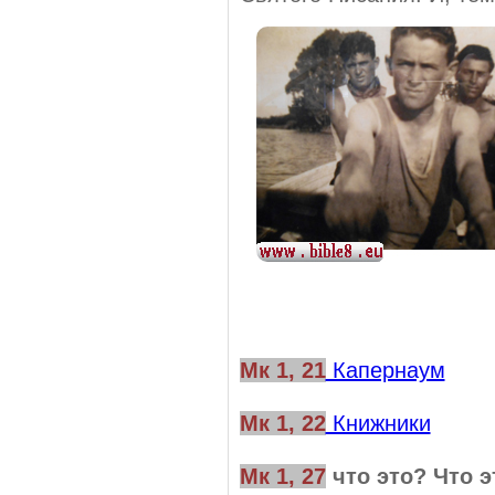
Мк 1, 21
Капернаум
Мк 1, 22
Книжники
Мк 1, 27
что это? Что э