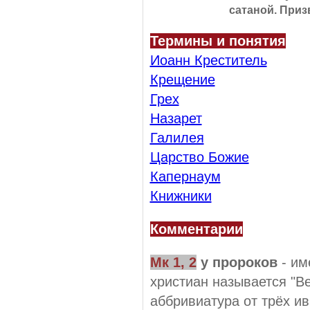
сатаной. Приз
Термины и понятия
Иоанн Креститель
Крещение
Грех
Назарет
Галилея
Царство Божие
Капернаум
Книжники
Комментарии
Мк 1, 2
у пророков
- им
христиан называется "Ве
аббривиатура от трёх ив