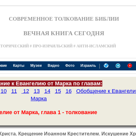
СОВРЕМЕННОЕ ТОЛКОВАНИЕ БИБЛИИ
ВЕЧНАЯ КНИГА СЕГОДНЯ
СТОРИЧЕСКИЙ # ПРО-ИЗРАИЛЬСКИЙ # АНТИ-ИСЛАМСКИЙ
|
овие
Карты
Музеи
Видео
Фото
Израиль
ние к Евангелию от Марка по главам:
10
11
12
13
14
15
16
Обобщение к Евангели
Марка
елие от Марка, глава 1 - толкование
Христа. Крещение Иоанном Крестителем. Искушение Хр