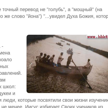
 точный перевод не "голубь", а "мощный" (на
о же слово "йона") "...увидел Духа Божия, кото
 -
мена
воало
ёных
равлений.
нам
х школ:
дукеи и
ли люди, которые посвятили свои жизни изучени
 не менее, Иисус избирает Своих учеников из