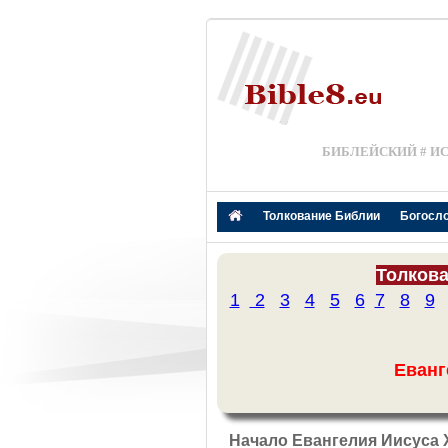
БИБЛЕЙСКИЙ # И
Толкование Библии
Богосл
Толкова
1
2
3
4
5
6
7
8
9
Еванг
Начало Евангелия Иисуса 