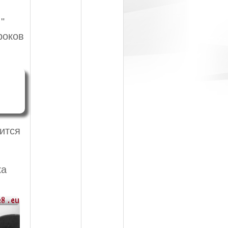
"
роков
ится
ка