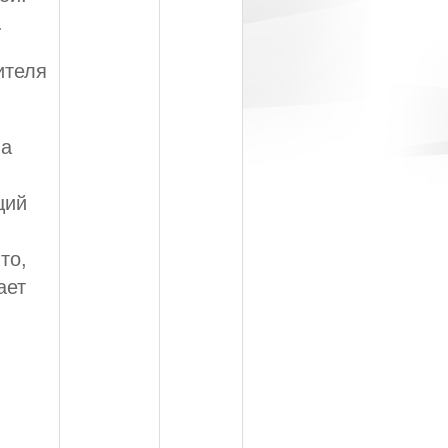
.
ителя
на
щий
то,
ает