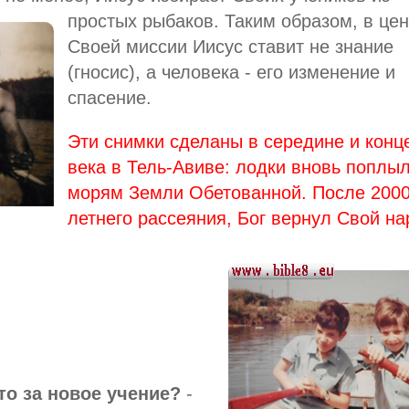
простых рыбаков. Таким образом, в це
Своей миссии Иисус ставит не знание
(гносис), а человека - его изменение и
спасение.
Эти снимки сделаны в середине и конц
века в Тель-Авиве: лодки вновь поплы
морям Земли Обетованной. После 200
летнего рассеяния, Бог вернул Свой на
то за новое учение?
-