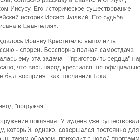
ом Иисусу. Его историческое существование
ейский историк Иосиф Флавий. Его судьба
исана в Евангелиях.
 удалось Иоанну Крестителю выполнить
ссию - спорен. Бесспорна полная самоотдача
алась ему эта задача - "приготовить сердца" н
сано, что весь народ крестился, но официальн
е был воспринят как посланник Бога.
вод "погружая".
огружение покаяния. У иудеев уже существовал
ду, который, однако, совершался постоянно для
нн, таким образом, приходит с новой программ