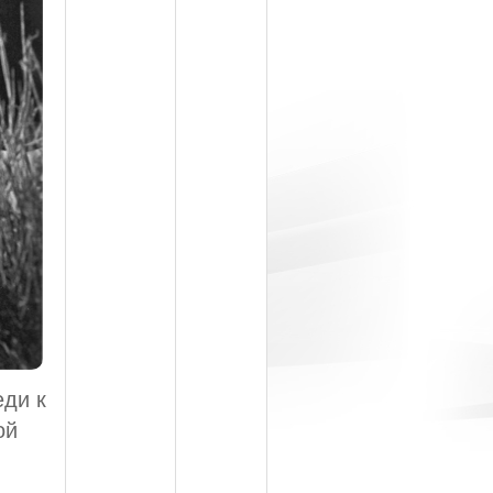
еди к
ой