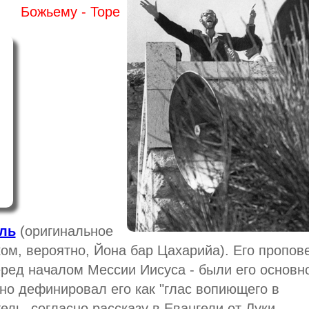
Божьему - Торе
ль
(оригинальное
ом, вероятно, Йона бар Цахарийа). Его пропов
ред началом Мессии Иисуса - были его основн
но дефинировал его как "глас вопиющего в
ель, согласно рассказу в Евангели от Луки,