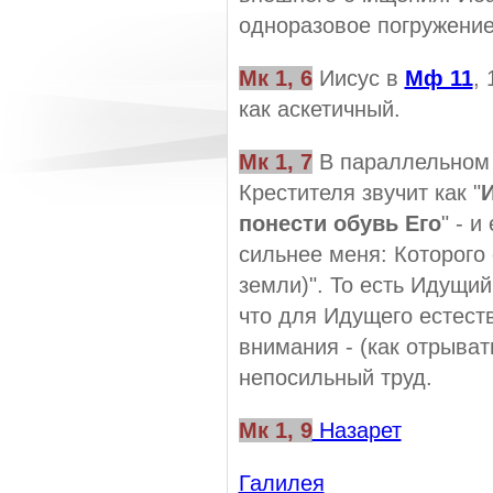
одноразовое погружение
Мк 1, 6
Иисус в
Мф 11
,
как аскетичный.
Мк 1, 7
В параллельном 
Крестителя звучит как "
И
понести обувь Его
" - 
сильнее меня: Которого 
земли)". То есть Идущий
что для Идущего естеств
внимания - (как отрыват
непосильный труд.
Мк 1, 9
Назарет
Галилея