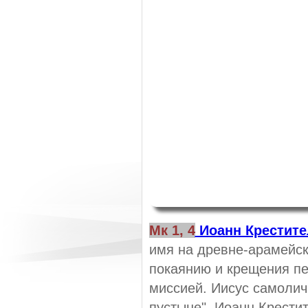
Мк 1, 4
Иоанн Крестите
имя на древне-арамейск
покаянию и крещения пе
миссией. Иисус самолич
пустыне". Иоанн Крестит