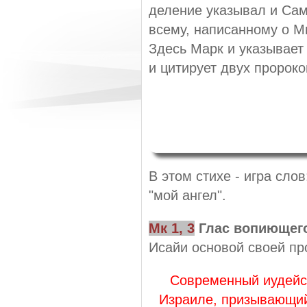
деление указывал и Сам 
всему, написанному о М
Здесь Марк и указывает 
и цитирует двух пророков
В этом стихе - игра сл
"мой ангел".
Мк 1, 3
Глас вопиющего
Исайи основой своей пр
Современный иудейс
Израиле, призывающий