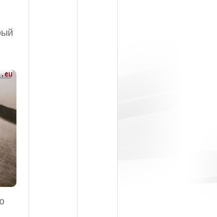
рый
ю