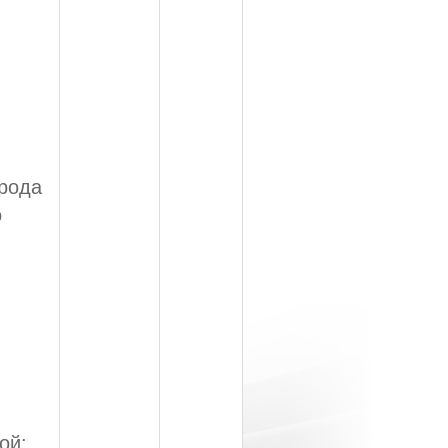
арода
о
ой: