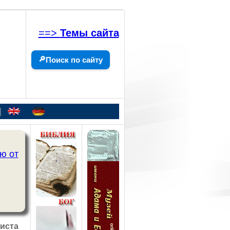
==>
Темы сайта
🔎
Поиск по сайту
|
ю от
иста