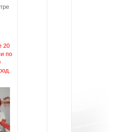
нтре
е 20
ли по
0
род.