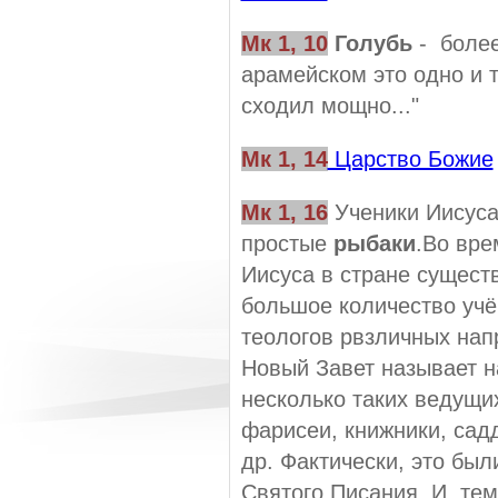
Мк 1, 10
Голубь
- более
арамейском это одно и т
сходил мощно..."
Мк 1, 14
Царство Божие
Мк 1, 16
Ученики Иисуса
простые
рыбаки
.Во вре
Иисуса в стране сущест
большое количество уч
теологов рвзличных нап
Новый Завет называет 
несколько таких ведущи
фарисеи, книжники, сад
др. Фактически, это бы
Святого Писания.
И, тем