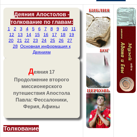
Деяния Апостолов -
толкование по главам:
1
2
3
4
5
6
7
8
9
10
11
12
13
14
15
16
17
18
19
20
21
22
23
24
25
26
27
28
Основная информация к
Деяниям
Д
еяния 17
Продолжение второго
миссионерского
путешествия Апостола
Павла: Фессалоники,
Ферия, Афины
Толкование