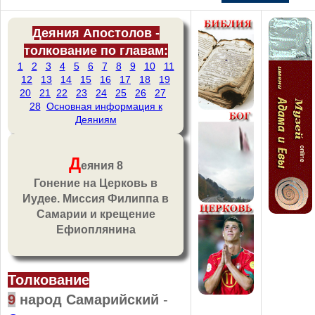
Деяния Апостолов -
толкование по главам:
1
2
3
4
5
6
7
8
9
10
11
12
13
14
15
16
17
18
19
20
21
22
23
24
25
26
27
28
Основная информация к
Деяниям
Д
еяния 8
Гонение на Церковь в
Иудее. Миссия Филиппа в
Самарии и крещение
Ефиоплянина
Толкование
9
народ Самарийский
-