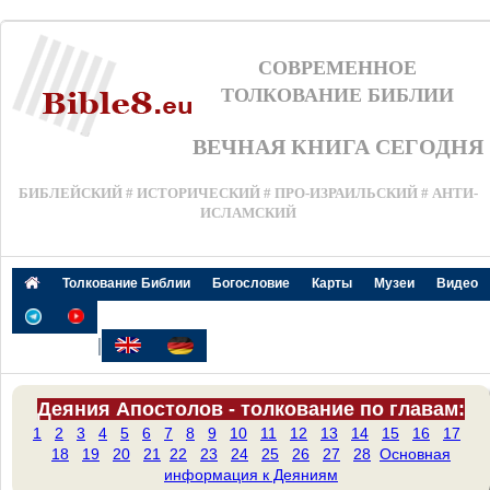
СОВРЕМЕННОЕ
ТОЛКОВАНИЕ БИБЛИИ
ВЕЧНАЯ КНИГА СЕГОДНЯ
БИБЛЕЙСКИЙ # ИСТОРИЧЕСКИЙ # ПРО-ИЗРАИЛЬСКИЙ # АНТИ-
ИСЛАМСКИЙ
Толкование Библии
Богословие
Карты
Музеи
Видео
|
Деяния Апостолов - толкование по главам:
1
2
3
4
5
6
7
8
9
10
11
12
13
14
15
16
17
18
19
20
21
22
23
24
25
26
27
28
Основная
информация к Деяниям