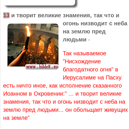
1
3
и
творит великие знамения, так что и
огонь низводит
с неба
на землю пред
людьми
-
Так называемое
"Нисхождение
благодатного огня" в
Иерусалиме на Пасху
есть ничто иное, как исполнение сказанного
Иоанном в Окровении:"
... и творит великие
знамения, так что и огонь низводит с неба на
землю пред людьми... он обольщает живущих
на земле"