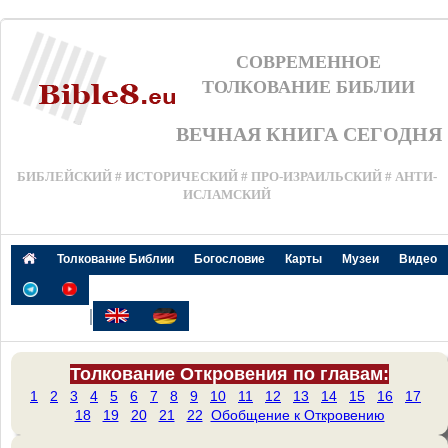
СОВРЕМЕННОЕ
ТОЛКОВАНИЕ БИБЛИИ
ВЕЧНАЯ КНИГА СЕГОДНЯ
БИБЛЕЙСКИЙ # ИСТОРИЧЕСКИЙ # ПРО-ИЗРАИЛЬСКИЙ # АНТИ-
ИСЛАМСКИЙ
Толкование Библии
Богословие
Карты
Музеи
Видео
|
Толкование Откровения по главам:
1
2
3
4
5
6
7
8
9
10
11
12
13
14
15
16
17
18
19
20
21
22
Обобщение к Откровению