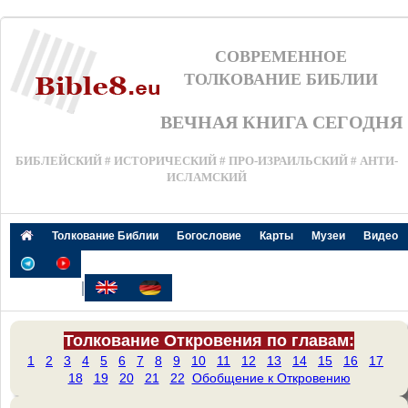
СОВРЕМЕННОЕ
ТОЛКОВАНИЕ БИБЛИИ
ВЕЧНАЯ КНИГА СЕГОДНЯ
БИБЛЕЙСКИЙ # ИСТОРИЧЕСКИЙ # ПРО-ИЗРАИЛЬСКИЙ # АНТИ-
ИСЛАМСКИЙ
Толкование Библии
Богословие
Карты
Музеи
Видео
|
Толкование Откровения по главам:
1
2
3
4
5
6
7
8
9
10
11
12
13
14
15
16
17
18
19
20
21
22
Обобщение к Откровению