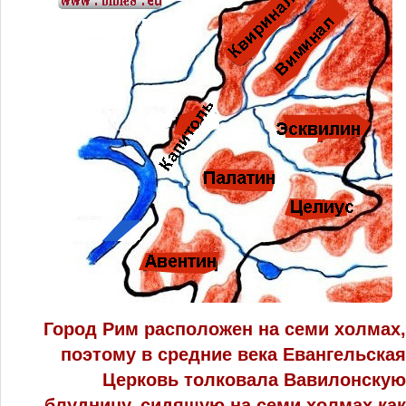
Город Рим расположен на семи холмах,
поэтому в средние века Евангельская
Церковь толковала Вавилонскую
блудницу, сидящую на семи холмах как