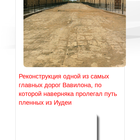
Реконструкция одной из самых
главных дорог Вавилона, по
которой наверняка пролегал путь
пленных из Иудеи