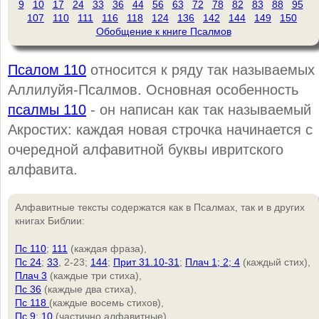
9
10
17
24
33
36
44
56
63
72
78
82
83
88
95
107
110
111
116
118
124
136
142
144
149
150
Обобщение к книге Псалмов
Псалом 110
относится к ряду так называемых
Аллилуйя-Псалмов. Основная особенность
псалмы 110
- он написан как так называемый
Акростих: каждая новая строчка начинается с
очередной алфавитной буквы ивритского
алфавита.
Алфавитные тексты содержатся как в Псалмах, так и в других
книгах Библии:
Пс 110
;
111
(каждая фраза),
Пс 24
;
33
, 2-23;
144
;
Прит 31.10-31
;
Плач 1; 2; 4
(каждый стих),
Плач 3
(каждые три стиха),
Пс 36
(каждые два стиха),
Пс 118
(каждые восемь стихов),
Пс 9
;
10
(частично алфавитные).