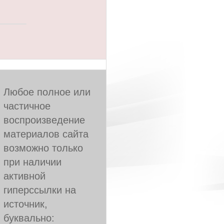
Любое полное или
частичное
воспроизведение
материалов сайта
возможно только
при наличии
активной
гиперссылки на
источник,
буквально: