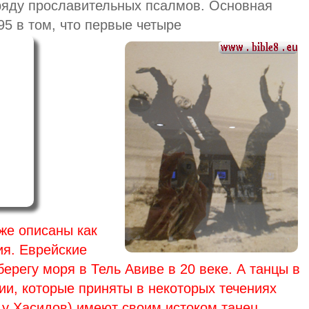
ряду прославительных псалмов. Основная
95 в том, что первые четыре
же описаны как
я. Еврейские
ерегу моря в Тель Авиве в 20 веке. А танцы в
ии, которые приняты в некоторых течениях
 у Хасидов) имеют своим истоком танец