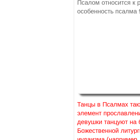
Псалом относится к 
особенность псалма 
Танцы в Псалмах так
элемент прославлени
девушки танцуют на б
Божественной литург
иудаизма (например,