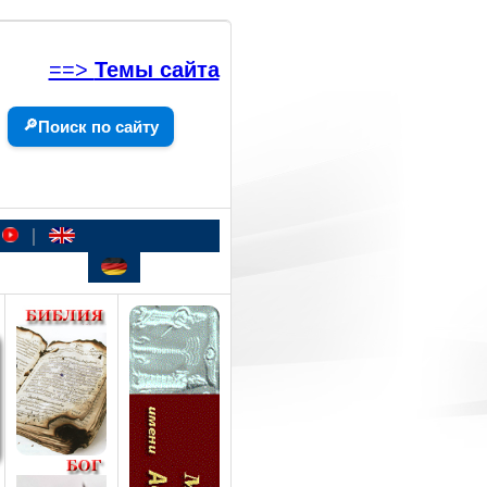
==>
Темы сайта
🔎
Поиск по сайту
|