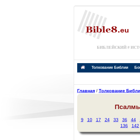
БИБЛЕЙСКИЙ # ИСТ
Толкование Библии
Бо
Главная
/
Толкование Библ
Псалмы
9
10
17
24
33
36
44
136
142