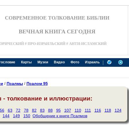
СОВРЕМЕННОЕ ТОЛКОВАНИЕ БИБЛИИ
ВЕЧНАЯ КНИГА СЕГОДНЯ
ОРИЧЕСКИЙ # ПРО-ИЗРАИЛЬСКИЙ # АНТИ-ИСЛАМСКИЙ
|
гословие
Карты
Музеи
Видео
Фото
Израиль
ии
/
Псалмы
/
Псалом 95
 - толкование и иллюстрации:
56
63
72
78
82
83
88
95
107
110
111
116
118
124
144
149
150
Обобщение к книге Псалмов