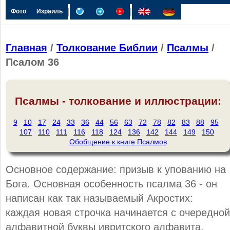
|
|
Фото
Израиль
Главная
/
Толкование Библии
/
Псалмы
/
Псалом 36
Псалмы - толкование и иллюстрации:
9
10
17
24
33
36
44
56
63
72
78
82
83
88
95
107
110
111
116
118
124
136
142
144
149
150
Обобщение к книге Псалмов
Основное содержание: призыв к упованию на
Бога. Основная особенность псалма 36 - он
написан как так называемый Акростих:
каждая новая строчка начинается с очередной
алфавитной буквы ивритского алфавита.