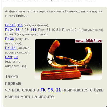
Алфавитные тексты содержатся как в Псалмах, так и в других
книгах Библии:
Пс 110
;
111
(каждая фраза),
Пс 24
;
33
, 2-23;
144
; Прит 31.10-31; Плач 1; 2; 4 (каждый стих),
Плач 3 (каждые три стиха),
Пс 36
(каждые
два стиха),
Пс 118
(каждые
восемь стихов),
Пс 9
;
10
(частично
алфавитные).
Также
первые
четыре слова в
Пс 95, 11
начинаются с букв
имени Бога на иврите.