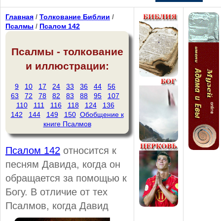
Главная
/
Толкование Библии
/
Псалмы
/
Псалом 142
Псалмы - толкование
и иллюстрации:
9
10
17
24
33
36
44
56
63
72
78
82
83
88
95
107
110
111
116
118
124
136
142
144
149
150
Обобщение к
книге Псалмов
Псалом 142
относится к
песням Давида, когда он
обращается за помощью к
Богу. В отличие от тех
Псалмов, когда
Давид