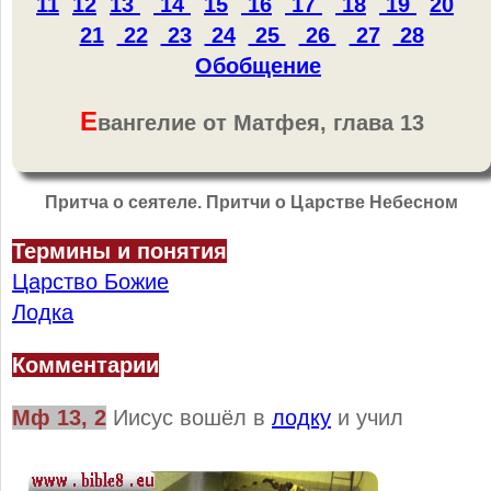
11
12
13
14
15
16
17
18
19
20
21
22
23
24
25
26
27
28
Обобщение
Е
вангелие от Матфея, глава 13
Притча о сеятеле. Притчи о Царстве Небесном
Термины и понятия
Царство Божие
Лодка
Комментарии
Мф 13, 2
Иисус вошёл в
лодку
и учил