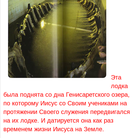
Эта
лодка
была поднята со дна Генисаретского озера,
по которому Иисус со Своим учениками на
протяжении Своего служения передвигался
на их лодке. И датируется она как раз
временем жизни Иисуса на Земле.