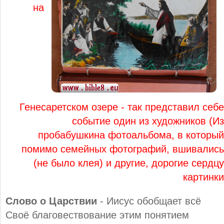
на
Генесаретском озере - так представил себе
событие один из художников (Из
пробабушкина фотоальбома, в который
помимо семейных фотографий, вшивались
(не было клея) и другие, дорогие сердцу
картинки
Слово о Царствии
- Иисус обобщает всё
Своё благовествование этим понятием