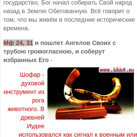
государство, Бог начал собирать Свой народ
назад в Землю Обетованную. Всё говорит о
том, что мы живём в последние исторические
времена.
Мф 24, 31
и пошлет Ангелов Своих с
трубою громогласною, и соберут
избранных Его
-
Шофар -
духовой
инструмент из
рога
животного. В
древней
Иудее
использовался как сигнал к военным или