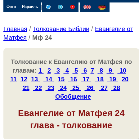
|
|
Фото
Израиль
Главная
/
Толкование Библии
/
Евангелие от
Матфея
/
Мф 24
Толкование к Евангелию от Матфея по
главам:
1
2
3
4
5
6
7
8
9
10
11
12
13
14
15
16
17
18
19
20
21
22
23
24
25
26
27
28
Обобщение
Евангелие от Матфея 24
глава - толкование