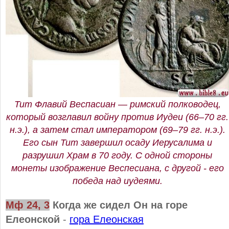
Тит Флавий Веспасиан — римский полководец,
который возглавил войну против Иудеи (66–70 гг.
н.э.), а затем стал императором (69–79 гг. н.э.).
Его сын Тит завершил осаду Иерусалима и
разрушил Храм в 70 году. С одной стороны
монеты изображение Веспесиана, с другой - его
победа над иудеями.
Мф 24, 3
Когда же сидел Он на горе
Елеонской
-
гора Елеонская