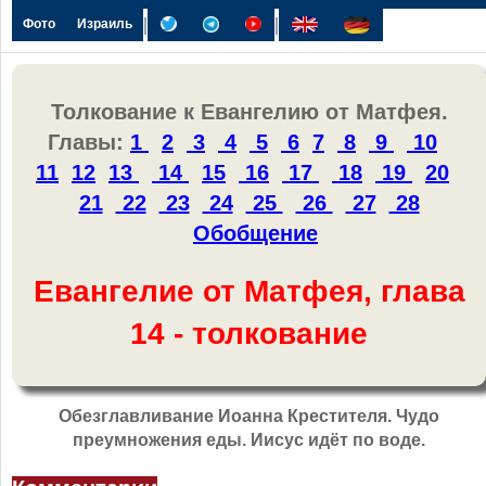
|
|
Фото
Израиль
Толкование к Евангелию от Матфея.
Главы:
1
2
3
4
5
6
7
8
9
10
11
12
13
14
15
16
17
18
19
20
21
22
23
24
25
26
27
28
Обобщение
Евангелие от Матфея, глава
14 - толкование
Обезглавливание Иоанна Крестителя. Чудо
преумножения еды. Иисус идёт по воде.