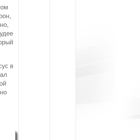
ком
рон,
но,
Иудее
торый
сус в
цал
ой
ьно