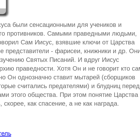
суса были сенсационными для учеников и
го противников. Самыми праведными людьми,
говорил Сам Иисус, взявшие ключи от Царства
е представители - фарисеи, книжники и др. Он
зучению Святых Писаний. И вдруг Иисус
рхию праведности. Хотя Он и не говорит кто с
но Он однозначно ставит мытарей (сборщиков
торые считались предателями) и блудниц перед
и этого общества. При этом понятие Царства
 скорее, как спасение, а не как награда.
тель