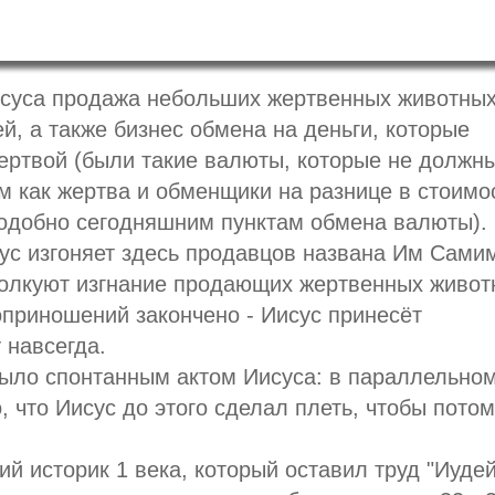
исуса продажа небольших жертвенных животных
й, а также бизнес обмена на деньги, которые
ртвой (были такие валюты, которые не должн
м как жертва и обменщики на разнице в стоимо
одобно сегодняшним пунктам обмена валюты).
сус изгоняет здесь продавцов названа Им Сами
толкуют изгнание продающих жертвенных живот
оприношений закончено - Иисус принесёт
 навсегда.
было спонтанным актом Иисуса: в параллельно
о, что Иисус до этого сделал плеть, чтобы пото
й историк 1 века, который оставил труд "Иуде