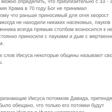
 можно определить, что приблизительно с 33 - 
ния Храма в 70 году Бог не принимал
ому что раньше приносимый для огня хворост
никогда не находили никаких насекомых, пауков
енника всегда прямым столбом возносился к не
остоянно приносили с пауками и дым с жертвенн
м.
их слов Иисуса некоторые общины называют св
ы.
признающие Иисуса потомком Давида, претенд
 было обещано, что только его потомки будут