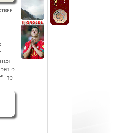
ствии
к
я
ится
рят о
", то