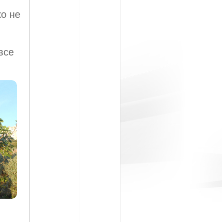
ко не
все