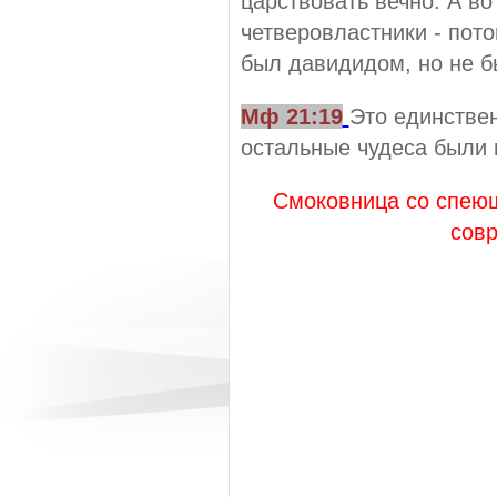
царствовать вечно. А в
четверовластники - пото
был давидидом, но не б
Мф 21:19
Это единствен
остальные чудеса были 
Смоковница со спею
сов