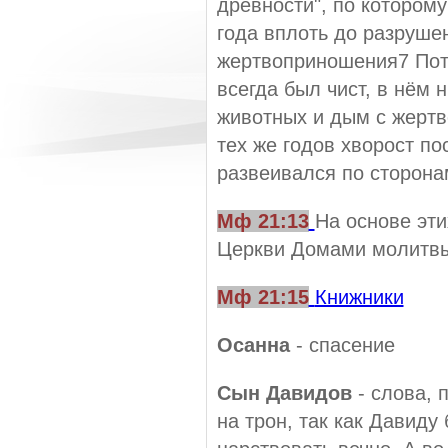
древности", по которому
года вплоть до разруше
жертвоприношения7 Пот
всегда был чист, в нём 
животных и дым с жертв
тех же годов хворост п
развеивался по сторона
Мф 21:13
На основе эт
Церкви Домами молитв
Мф 21:15
Книжники
Осанна
- спасение
Сын Давидов
- слова, 
на трон, так как Давиду