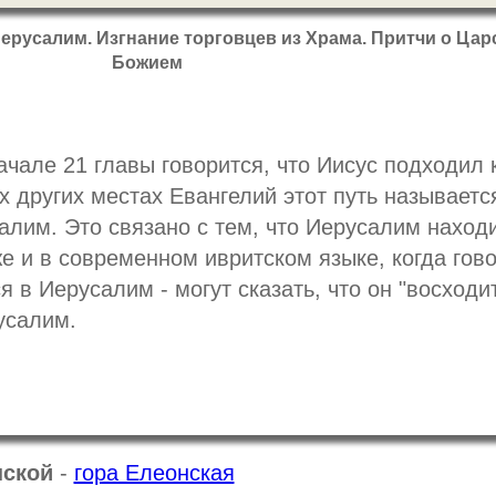
Иерусалим. Изгнание торговцев из Храма. Притчи о Цар
Божием
ачале 21 главы говорится, что Иисус подходил 
х других местах Евангелий этот путь называетс
алим. Это связано с тем, что Иерусалим наход
е и в современном ивритском языке, когда гово
я в Иерусалим - могут сказать, что он "восходит
усалим.
нской
-
гора Елеонская