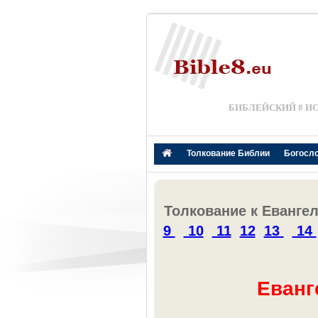
БИБЛЕЙСКИЙ # И
Толкование Библии
Богосл
Толкование к Еванге
9
10
11
12
13
14
Еванг