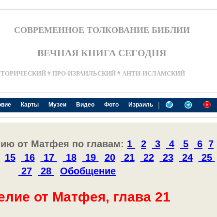
СОВРЕМЕННОЕ ТОЛКОВАНИЕ БИБЛИИ
ВЕЧНАЯ КНИГА СЕГОДНЯ
СТОРИЧЕСКИЙ # ПРО-ИЗРАИЛЬСКИЙ # АНТИ-ИСЛАМСКИЙ
|
овие
Карты
Музеи
Видео
Фото
Израиль
лию от Матфея по главам:
1
2
3
4
5
6
7
15
16
17
18
19
20
21
22
23
24
25
27
28
Обобщение
елие от Матфея, глава 21