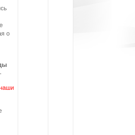
ись
е
ая о
жды
-
 наши
е