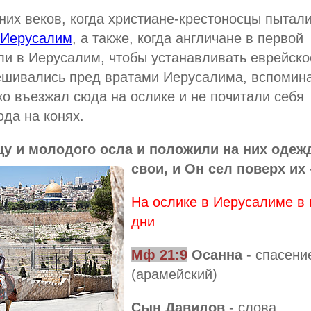
них веков, когда христиане-крестоносцы пытал
Иерусалим
, а также, когда англичане в первой
ли в Иерусалим, чтобы устанавливать еврейско
пешивались пред вратами Иерусалима, вспомин
ко въезжал сюда на ослике и не почитали себя
да на конях.
цу и молодого осла и положили на них оде
свои, и Он сел поверх их
На ослике в Иерусалиме в
дни
Мф 21:9
Осанна
- спасени
(арамейский)
Сын Давидов
- слова,