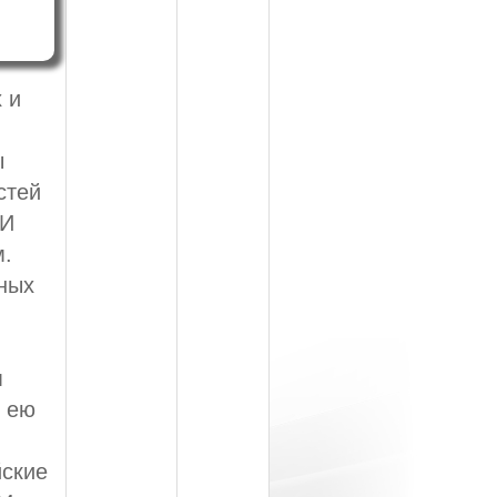
 и
ы
стей
 И
м.
ных
м
м ею
йские