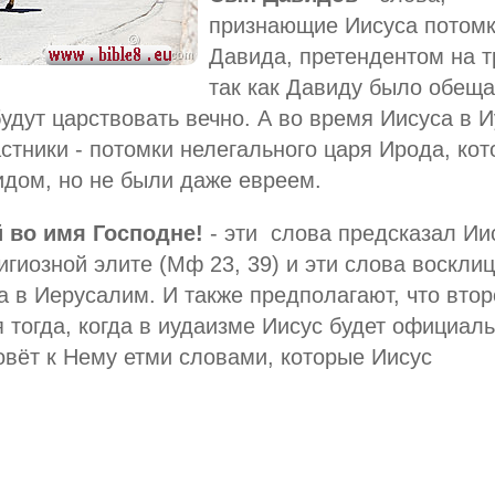
признающие Иисуса потом
Давида, претендентом на т
так как Давиду было обеща
будут царствовать вечно. А во время Иисуса в 
стники - потомки нелегального царя Ирода, ко
идом, но не были даже евреем.
 во имя Господне!
- эти слова предсказал Ии
гиозной элите (Мф 23, 39) и эти слова воскли
а в Иерусалим. И также предполагают, что втор
 тогда, когда в иудаизме Иисус будет официал
овёт к Нему етми словами, которые Иисус