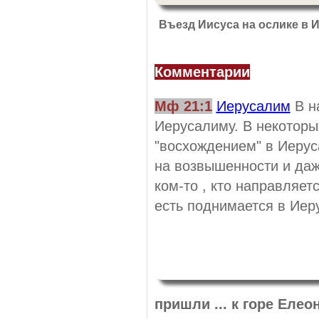
Въезд Иисуса на ослике в 
Комментарии
Мф 21:1
Иерусалим
В н
Иерусалиму. В некоторы
"восхождением" в Иерус
на возвышенности и даж
ком-то , кто направляетс
есть поднимается в Иер
пришли ... к горе Елео