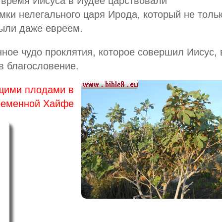
о время Иисуса в Иудее царствовали
мки нелегального царя Ирода, который не толь
ыли даже евреем.
ное чудо проклятия, которое совершил Иисус, 
в благословение.
щими плодами в
ременной Хайфе