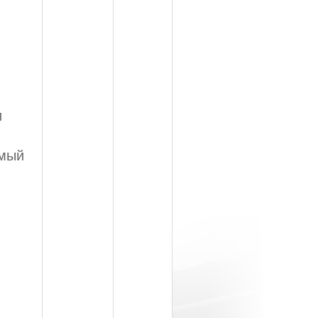
и
амый