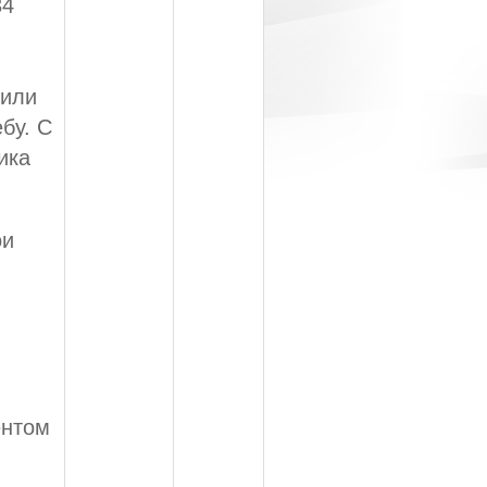
34
 или
бу. С
ика
ои
ентом