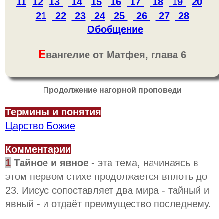
11
12
13
14
15
16
17
18
19
20
21
22
23
24
25
26
27
28
Обобщение
Е
вангелие от Матфея, глава 6
Продолжение нагорной проповеди
Термины и понятия
Царство Божие
Комментарии
1
Тайное и явное
- эта тема, начинаясь в
этом первом стихе продолжается вплоть до
23. Иисус сопоставляет два мира - тайный и
явный - и отдаёт преимущество последнему.