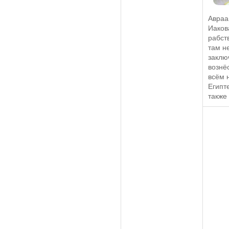
Авраа
Иаков
рабст
там н
заклю
вознё
всём 
Египт
также