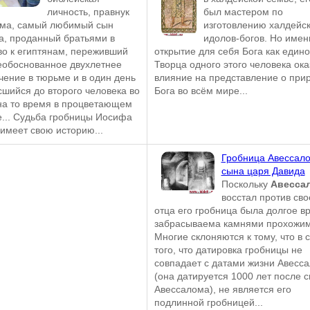
личность, правнук
был мастером по
ма, самый любимый сын
изготовлению халдейс
а, проданный братьями в
идолов-богов. Но имен
во к египтянам, переживший
открытие для себя Бога как едино
еобоснованное двухлетнее
Творца одного этого человека ок
чение в тюрьме и в один день
влияние на представление о при
сшийся до второго человека во
Бога во всём мире...
на то время в процветающем
е... Судьба гробницы Иосифа
 имеет свою историю...
Гробница Авессало
сына царя Давида
Поскольку
Авесса
восстал против сво
отца его гробница была долгое в
забрасываема камнями прохожим
Многие склоняются к тому, что в 
того, что датировка гробницы не
совпадает с датами жизни Авесс
(она датируется 1000 лет после 
Авессалома), не является его
подлинной гробницей...