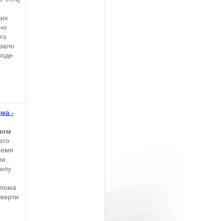
ких
но
го
азало
роде
ма -
лом
его
ремя
и.
силу
алома
смерти