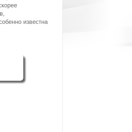
скорее
в,
собенно известна