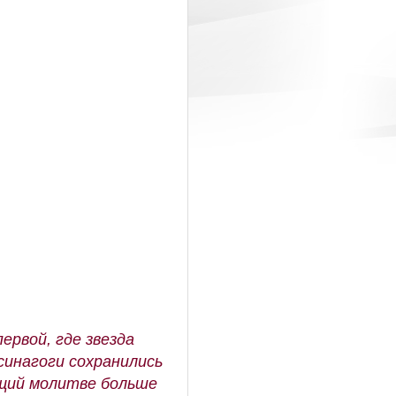
рвой, где звезда
синагоги сохранились
ющий молитве больше