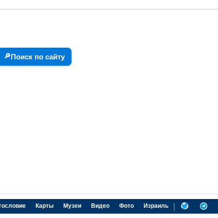
🔎
Поиск по сайту
|
гословие
Карты
Музеи
Видео
Фото
Израиль