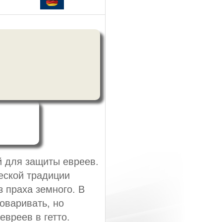
й для защиты евреев.
ческой традиции
з праха земного. В
оваривать, но
вреев в гетто.