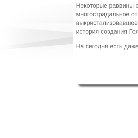
Некоторые раввины с
многострадальное от
выкристализовавшеес
история создания Го
На сегодня есть даж