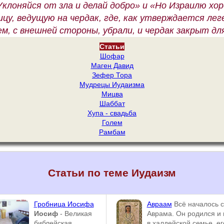
клоняйся от зла и делай добро» и «Но Израилю хо
цу, ведущую на чердак, где, как утверждается леге
ем, с внешней стороны, убрали, и чердак закрыт дл
Статьи
Шофар
Маген Давид
Зефер Тора
Мудрецы Иудаизма
Мицва
Шаббат
Хупа - свадьба
Голем
Рамбам
Статьи по теме Иудаизм
Гробница Иосифа
Авраам
Всё началось с
Иосиф
- Великая
Аврама. Он родился и
библейская
в халдейской семье, ег