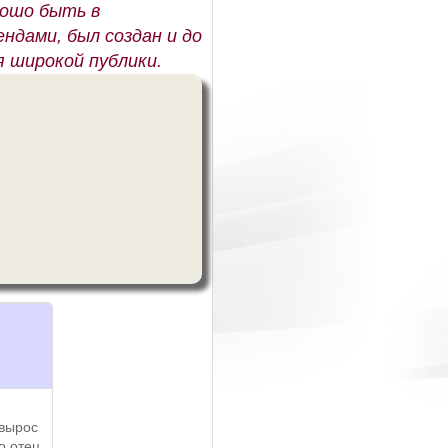
рошо быть в
ндами, был создан и до
я широкой публики.
 вырос
о отец