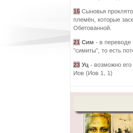
15
Сыновья проклятог
племён, которые зас
Обетованной.
21
Сим
- в переводе 
"симиты", то есть по
23
Уц
- возможно его
Иов (Иов 1, 1)