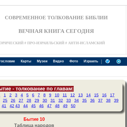
СОВРЕМЕННОЕ ТОЛКОВАНИЕ БИБЛИИ
ВЕЧНАЯ КНИГА СЕГОДНЯ
ОРИЧЕСКИЙ # ПРО-ИЗРАИЛЬСКИЙ # АНТИ-ИСЛАМСКИЙ
|
гословие
Карты
Музеи
Видео
Фото
Израиль
тие - толкование по главам:
е
1
2
3
4
5
6
7
8
9
10
11
12
13
14
15
16
17
25
26
27
28
29
30
31
32
33
34
35
36
37
38
39
41
42
43
44
45
46
47
48
49
50
Бытие 10
Таблица народов