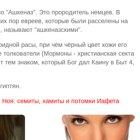
о "Ашкеназ". Это прородитель немцев. В
сих пор евреев, которые были расселены на
, называют "ашкеназскими".
оидной расы, при чём чёрный цвет кожи его
 толкователи (Мормоны - христианская секта
 тем знаком, который Бог дал Каину в Быт 4,
гиптян.
 Ноя: семиты, хамиты и потомки Иафета