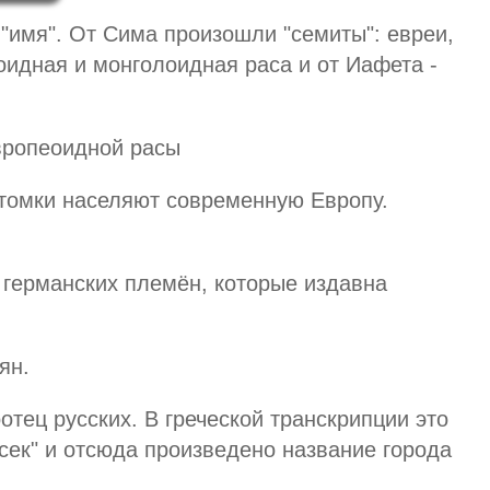
"имя". От Сима произошли "семиты": евреи,
оидная и монголоидная раса и от Иафета -
вропеоидной расы
томки населяют современную Европу.
 германских племён, которые издавна
ян.
отец русских. В греческой транскрипции это
сек" и отсюда произведено название города