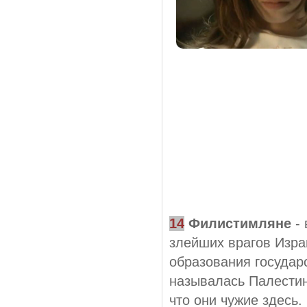
14
Филистимляне
- 
злейших врагов Изра
образования государс
называлась Палестин
что они чужие здесь.