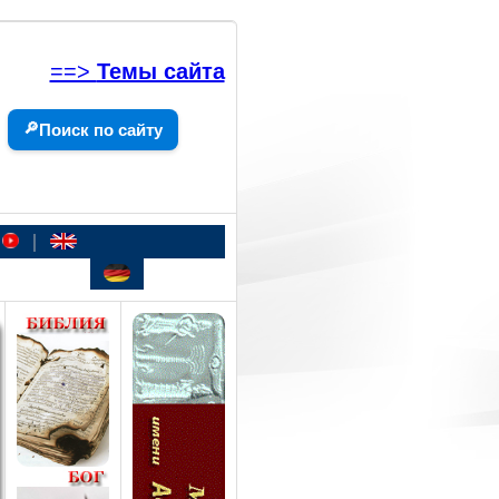
==>
Темы сайта
🔎
Поиск по сайту
|