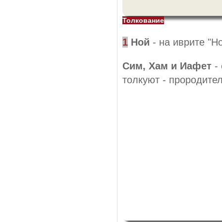
Толкование
1
Ной
- на иврите "Но
Сим, Хам и Иафет
- 
толкуют - прородител