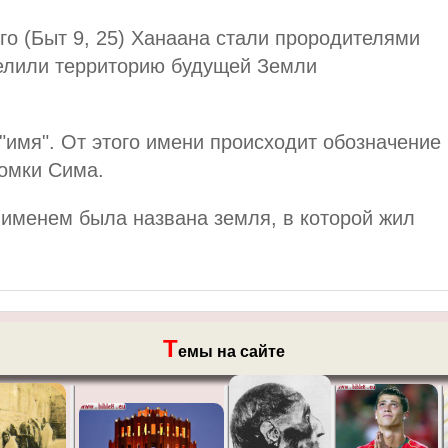
о (Быт 9, 25) Ханаана стали прородителями
елили территорию будущей Земли
"имя". От этого имени происходит обозначение
томки Сима.
 именем была названа земля, в которой жил
Т
емы на сайте