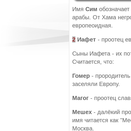
Имя
Сим
обозначает 
арабы. От Хама негр
европеоидная.
2
Иафет
- проотец е
Сыны Иафета - их по
Считается, что:
Гомер
- прородитель
заселяли Европу.
Магог
- проотец слав
Мешех
- далёкий про
имя читается как "Ме
Москва.