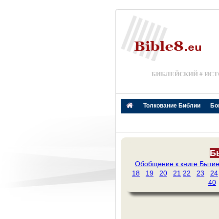
БИБЛЕЙСКИЙ # ИСТ
Толкование Библии
Бо
Бы
Обобщение к книге Быти
18
19
20
21
22
23
24
40