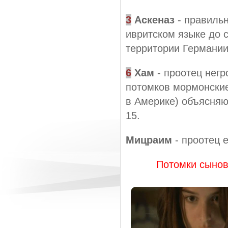
3
Аскеназ
- правильн
ивритском языке до 
территории Германии
6
Хам
- проотец негр
потомков мормонские
в Америке) объясняют
15.
Мицраим
- проотец е
Потомки сынов