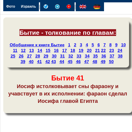
|
|
Фото
Израиль
Бытие - толкование по главам:
Обобщение к книге Бытие
1
2
3
4
5
6
7
8
9
10
11
12
13
14
15
16
17
18
19
20
21
22
23
24
25
26
27
28
29
30
31
32
33
34
35
36
37
38
39
40
41
42
43
44
45
46
47
48
49
50
Бытие 41
Иосиф истолковывает сны фараону и
учавствует в их исполнении: фараон сделал
Иосифа главой Египта