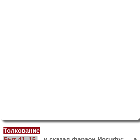
Толкование
Быт 41, 15
…и сказал фараон Иосифу: ... а