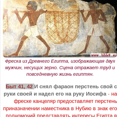
Фреска из Древнего Египта, изображающая двух
мужчин, несущих зерно. Сцена отражает труд и
повседневную жизнь египтян.
Быт 41, 42
И снял фараон перстень свой с
руки своей и надел его на руку Иосифа
-
на
фреске канцеляр предоставляет перстень
приназначении наместника в Нубию в знак его
полномочий представлять интересы Египта в