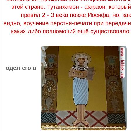
этой стране. Тутанхамон - фараон, который
правил 2 - 3 века позже Иосифа, но, как
видно, вручение перстня-печати при передачи
каких-либо полномочий ещё существовало.
одел его в