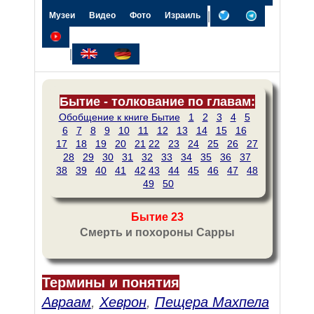
|
Музеи
Видео
Фото
Израиль
|
Бытие - толкование по главам:
Обобщение к книге Бытие
1
2
3
4
5
6
7
8
9
10
11
12
13
14
15
16
17
18
19
20
21
22
23
24
25
26
27
28
29
30
31
32
33
34
35
36
37
38
39
40
41
42
43
44
45
46
47
48
49
50
Бытие 23
Смерть и похороны Сарры
Термины и понятия
Авраам
,
Хеврон
,
Пещера Махпела