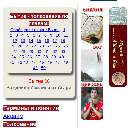
Бытие - толкование по
главам:
Обобщение к книге Бытие
1
2
3
4
5
6
7
8
9
10
11
12
13
14
15
16
17
18
19
20
21
22
23
24
25
26
27
28
29
30
31
32
33
34
35
36
37
38
39
40
41
42
43
44
45
46
47
48
49
50
Бытие 16
Рождение Измаила от Агари
Термины и понятия
Авраам
Толкование