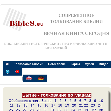
СОВРЕМЕННОЕ
ТОЛКОВАНИЕ БИБЛИИ
ВЕЧНАЯ КНИГА СЕГОДНЯ
БИБЛЕЙСКИЙ # ИСТОРИЧЕСКИЙ # ПРО-ИЗРАИЛЬСКИЙ # АНТИ-
ИСЛАМСКИЙ
Толкование Библии
Богословие
Карты
Музеи
Видео
|
Бытие - толкование по главам:
Обобщение к книге Бытие
1
2
3
4
5
6
7
8
9
10
11
12
13
14
15
16
17
18
19
20
21
22
23
24
25
26
27
28
29
30
31
32
33
34
35
36
37
38