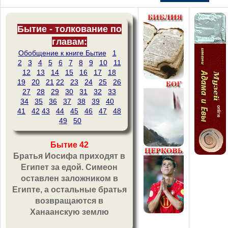
Бытие - толкование по
главам:
Обобщение к книге Бытие
1
2
3
4
5
6
7
8
9
10
11
12
13
14
15
16
17
18
19
20
21
22
23
24
25
26
27
28
29
30
31
32
33
34
35
36
37
38
39
40
41
42
43
44
45
46
47
48
49
50
Бытие 42
Братья Иосифа приходят в
Египет за едой. Симеон
оставлен заложником в
Египте, а остальные братья
возвращаются в
Ханаанскую землю