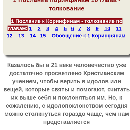
толкование
1 Послание к Коринфянам - толкование по
главам:
1
2
3
4
5
6
7
8
9
10
11
12
13
14
15
Обобщение к 1 Коринфянам
Казалось бы в 21 веке человечество уже
достаточно просветлено Христианским
учением, чтобы верить в идолов или
вещей, которые святы и помогают, считать
их выше себя и поклоняться им. Но, к
сожалению, с идолопоклонством сегодня
можно столкнуться гораздо чаще, чем нам
представляется