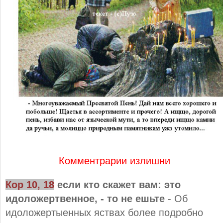
Комментрарии излишни
Кор 10, 18
если кто скажет вам: это
идоложертвенное, - то не ешьте
- Об
идоложертыенных яствах более подробно