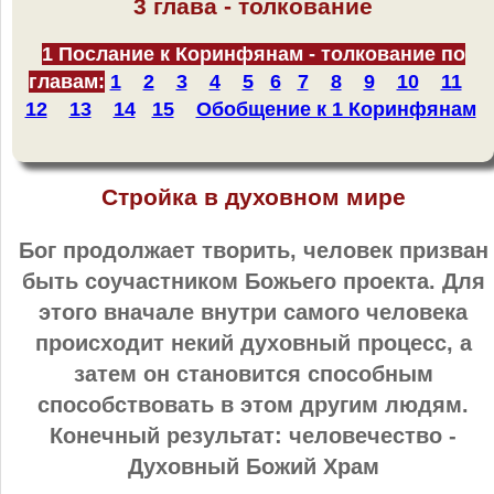
3 глава - толкование
1 Послание к Коринфянам - толкование по
главам:
1
2
3
4
5
6
7
8
9
10
11
12
13
14
15
Обобщение к 1 Коринфянам
Стройка в духовном мире
Бог продолжает творить, человек призван
быть соучастником Божьего проекта. Для
этого вначале внутри самого человека
происходит некий духовный процесс, а
затем он становится способным
способствовать в этом другим людям.
Конечный результат: человечество -
Духовный Божий Храм