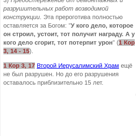
3)
Предостережение от демонтажных и
разрушительных работ возводимой
конструкции
. Эта прероготива полностью
оставляется за Богом:
"
У кого дело, которое
он строил, устоит, тот получит награду. А у
кого дело сгорит, тот потерпит урон
" (
1 Кор
3
,
1
4 - 15
).
1 Кор
3
,
17
Второй Иерусалимский Храм
ещё
не был разрушен. Но до его разрушения
оставалось приблизительно 15 лет.