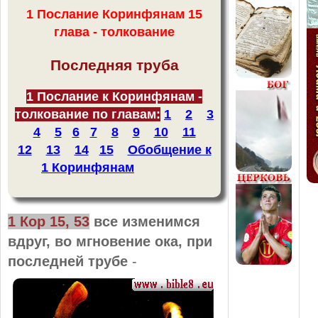
1 Послание Коринфянам 15
глава - толкование
Последняя труба
1 Послание к Коринфянам -
толкование по главам:
1
2
3
4
5
6
7
8
9
10
11
12
13
14
15
Обобщение к
1 Коринфянам
1 Кор 15, 53
все изменимся
вдруг, во мгновение ока, при
последней трубе
-