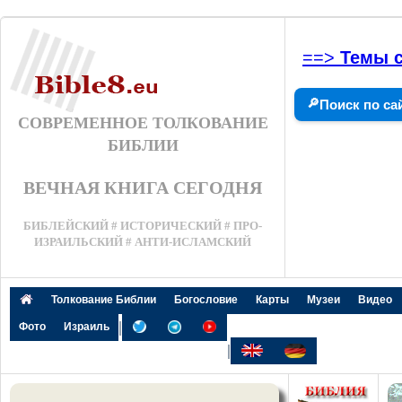
==>
Темы с
🔎
Поиск по са
СОВРЕМЕННОЕ ТОЛКОВАНИЕ
БИБЛИИ
ВЕЧНАЯ КНИГА СЕГОДНЯ
БИБЛЕЙСКИЙ # ИСТОРИЧЕСКИЙ # ПРО-
ИЗРАИЛЬСКИЙ # АНТИ-ИСЛАМСКИЙ
Толкование Библии
Богословие
Карты
Музеи
Видео
|
Фото
Израиль
|