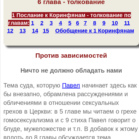
6 глава - толкование
1 Послание к Коринфянам - толкование по
главам:
1
2
3
4
5
6
7
8
9
10
11
12
13
14
15
Обобщение к 1 Коринфянам
Против зависимостей
Ничто не должно обладать нами
Тема суда, которую
Павел
начинает здесь как
бы внезапно, обрамлена рассуждениями и
обличениями в отношении сексуальных
грехов в Церкви: в 5 главе мы читаем о грехе
гомосексуализма и с 9 стиха Павел говорит о
блуде, мужеложестве и т.п. В добавок к жтому
вплоть до 8 главы обсуждается тема