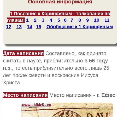
Основная информация
1 Послание к Коринфянам - толкование по
главам:
1
2
3
4
5
6
7
8
9
10
11
12
13
14
15
Обобщение к 1 Коринфянам
Дата
написания
Составлено, как принято
считать в науке, приблизительно
в 56 году
н.э
., то есть приблизительно всего лишь 25
лет после смерти и воскресния Иисуса
Христа.
Место написания
Место написания -
г. Ефес