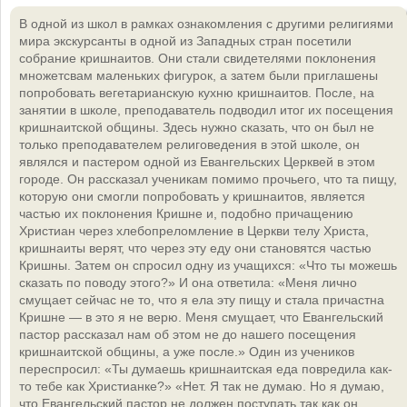
В одной из школ в рамках ознакомления с другими религиями
мира экскурсанты в одной из Западных стран посетили
собрание кришнаитов. Они стали свидетелями поклонения
множетсвам маленьких фигурок, а затем были приглашены
попробовать вегетарианскую кухню кришнаитов. После, на
занятии в школе, преподаватель подводил итог их посещения
кришнаитской общины. Здесь нужно сказать, что он был не
только преподавателем религоведения в этой школе, он
являлся и пастером одной из Евангельских Церквей в этом
городе. Он рассказал ученикам помимо прочьего, что та пищу,
которую они смогли попробовать у кришнаитов, является
частью их поклонения Кришне и, подобно причащению
Христиан через хлебопреломление в Церкви телу Христа,
кришнаиты верят, что через эту еду они становятся частью
Кришны. Затем он спросил одну из учащихся: «Что ты можешь
сказать по поводу этого?» И она ответила: «Меня лично
смущает сейчас не то, что я ела эту пищу и стала причастна
Кришне — в это я не верю. Меня смущает, что Евангельский
пастор рассказал нам об этом не до нашего посещения
кришнаитской общины, а уже после.» Один из учеников
переспросил: «Ты думаешь кришнаитская еда повредила как-
то тебе как Христианке?» «Нет. Я так не думаю. Но я думаю,
что Евангельский пастор не должен поступать так как он