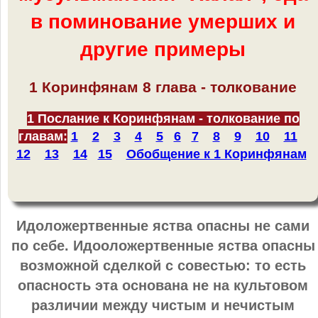
в поминование умерших и
другие примеры
1 Коринфянам 8 глава - толкование
1 Послание к Коринфянам - толкование по
главам:
1
2
3
4
5
6
7
8
9
10
11
12
13
14
15
Обобщение к 1 Коринфянам
Идоложертвенные яства опасны не сами
по себе. Идооложертвенные яства опасны
возможной сделкой с совестью: то есть
опасность эта основана не на культовом
различии между чистым и нечистым