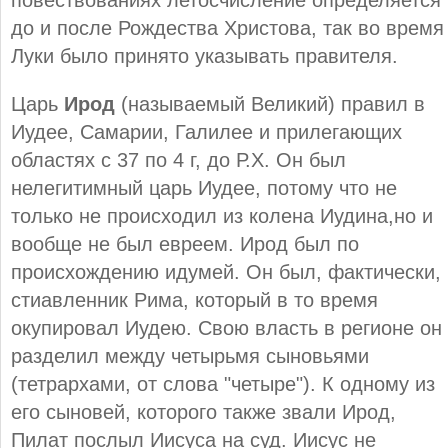
до и после Рождества Христова, так во время
Луки было принято указывать правителя.
Царь
Ирод
(называемый Великий) правил в
Иудее, Самарии, Галилее и прилегающих
областях с 37 по 4 г, до Р.Х. Он был
нелегитимный царь Иудее, потому что не
только не происходил из колена Иудина,но и
вообще не был евреем. Ирод был по
происхождению идумей. Он был, фактически,
стиавленник Рима, который в то время
окупировал Иудею. Свою власть в регионе он
разделил между четырьмя сыновьями
(тетрархами, от слова "четыре"). К одному из
его сыновей, которого также звали Ирод,
Пилат послыл Иисуса на суд. Иисус не