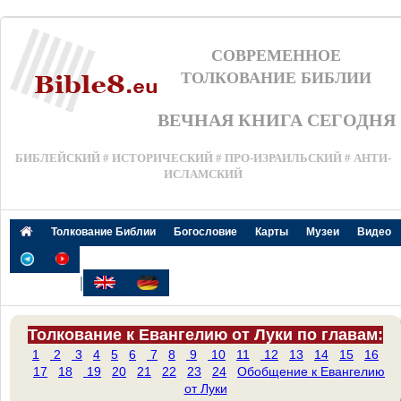
СОВРЕМЕННОЕ
ТОЛКОВАНИЕ БИБЛИИ
ВЕЧНАЯ КНИГА СЕГОДНЯ
БИБЛЕЙСКИЙ # ИСТОРИЧЕСКИЙ # ПРО-ИЗРАИЛЬСКИЙ # АНТИ-
ИСЛАМСКИЙ
Толкование Библии
Богословие
Карты
Музеи
Видео
|
Толкование к Евангелию от Луки по главам:
1
2
3
4
5
6
7
8
9
10
11
12
13
14
15
16
17
18
19
20
21
22
23
24
Обобщение к Евангелию
от Луки