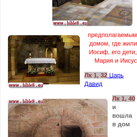
предполагаемым
домом, где жили
Иосиф, его дети,
Мария и Иисус
Лк 1, 32
Царь
Давид
Лк 1, 40
и
вошла
в дом