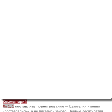
Комментарий
Лк 1, 1
составлять повествования
— Евангелия именно
«составлялись», а не писались заново. Первые десятилетия